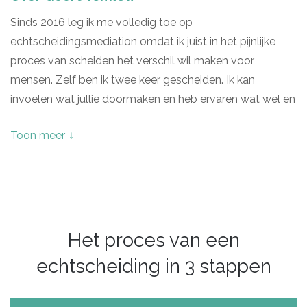
Sinds 2016 leg ik me volledig toe op
echtscheidingsmediation omdat ik juist in het pijnlijke
proces van scheiden het verschil wil maken voor
mensen. Zelf ben ik twee keer gescheiden. Ik kan
invoelen wat jullie doormaken en heb ervaren wat wel en
wat niet werkt om tot duurzame oplossingen te komen.
Toon meer
Ik ga voor een gebalanceerde
echtscheidingsbemiddeling. Mediation met oog voor
alle aspecten, zowel de emotionele als de zakelijke kant.
Voor beide kanten is zoveel aandacht als nodig is.
Mijn aanpak is direct en oplossingsgericht. Daarbij
probeer ik mensen altijd te wijzen op de mogelijkheden
Het proces van een
en de kansen. Een scheiding is pijnlijk maar betekent ook
echtscheiding in 3 stappen
een nieuw begin. Een goed begin maak je als emoties
zijn geuit en als er duidelijke afspraken zijn gemaakt in