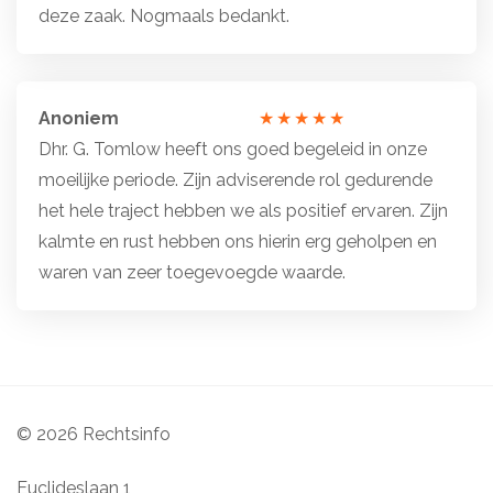
deze zaak. Nogmaals bedankt.
5
sterren
Anoniem
Totale
Dhr. G. Tomlow heeft ons goed begeleid in onze
waardering:
moeilijke periode. Zijn adviserende rol gedurende
5
het hele traject hebben we als positief ervaren. Zijn
van
kalmte en rust hebben ons hierin erg geholpen en
5
waren van zeer toegevoegde waarde.
sterren
© 2026 Rechtsinfo
Euclideslaan 1