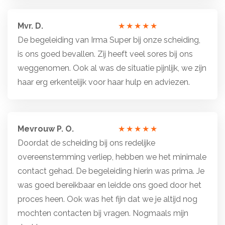
5
Mvr. D.
sterren
Totale
De begeleiding van Irma Super bij onze scheiding,
waardering:
is ons goed bevallen. Zij heeft veel sores bij ons
5
weggenomen. Ook al was de situatie pijnlijk, we zijn
van
haar erg erkentelijk voor haar hulp en adviezen.
5
sterren
Mevrouw P. O.
Totale
Doordat de scheiding bij ons redelijke
waardering:
overeenstemming verliep, hebben we het minimale
5
contact gehad. De begeleiding hierin was prima. Je
van
was goed bereikbaar en leidde ons goed door het
5
proces heen. Ook was het fijn dat we je altijd nog
sterren
mochten contacten bij vragen. Nogmaals mijn