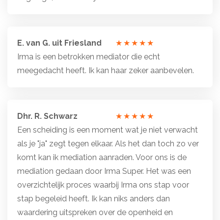
E. van G. uit Friesland
Totale
Irma is een betrokken mediator die echt
waardering:
meegedacht heeft. Ik kan haar zeker aanbevelen.
5
van
5
Dhr. R. Schwarz
sterren
Totale
Een scheiding is een moment wat je niet verwacht
waardering:
als je "ja" zegt tegen elkaar. Als het dan toch zo ver
5
komt kan ik mediation aanraden. Voor ons is de
van
mediation gedaan door Irma Super. Het was een
5
overzichtelijk proces waarbij Irma ons stap voor
sterren
stap begeleid heeft. Ik kan niks anders dan
waardering uitspreken over de openheid en