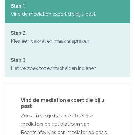
Stap 1
coaching en mediation is. Mensen elkaar weer laten
Vind de mediation expert die bij u past
verstaan; elkaar (en zichzelf) weer kunnen begrijpen,
daar ga ik voor en ik geloof dat dit altijd mogelijk is.
Stap 2
Kies een pakket en maak afspraken
Stap 3
Het verzoek tot echtscheiden indienen
Vind de mediation expert die bij u
past
Zoek en vergelijk gecertificeerde
mediators op het platform van
Rechtsinfo. Kies een mediator op basis