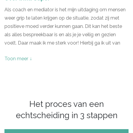
Als coach en mediator is het mijn uitdaging om mensen
weer grip te laten krijgen op de situatie, zodat zij met
positieve moed verder kunnen gaan. Dit kan het beste
als alles bespreekbaar is en als je je veilig en gezien
voelt. Daar maak ik me sterk voor! Hierbij ga ik uit van
kansen en denk ik niet in belemmeringen.
Toon meer
Als moeder ben ik heel actief betrokken bij mijn twee
zoons. Door nieuwe fases in hun leven moet ik als ouder
iedere keer bijstellen. Ik leer dagelijks.
Het proces van een
Ik ben heel blij met de scholen waar ik heb gewerkt in
echtscheiding in 3 stappen
Almelo en Deventer. Ik merkte daar hoe belangrijk het is
om mensen echt te zien. Ik kende alle leerlingen bij naam
en wist wie bij wie hoorde. Ik ontdekte ook hoe belangrijk