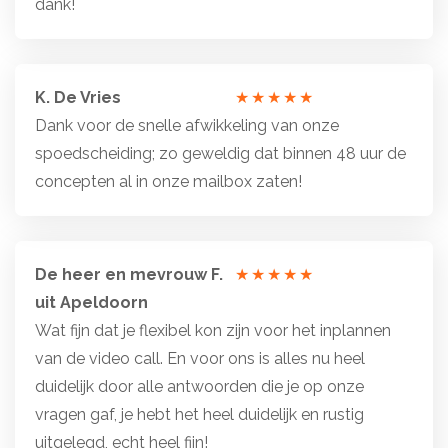
dank!
K. De Vries
Totale
Dank voor de snelle afwikkeling van onze
waardering:
spoedscheiding; zo geweldig dat binnen 48 uur de
5
concepten al in onze mailbox zaten!
van
5
sterren
De heer en mevrouw F.
Totale
uit Apeldoorn
waardering:
Wat fijn dat je flexibel kon zijn voor het inplannen
5
van de video call. En voor ons is alles nu heel
van
duidelijk door alle antwoorden die je op onze
5
vragen gaf, je hebt het heel duidelijk en rustig
sterren
uitgelegd, echt heel fijn!