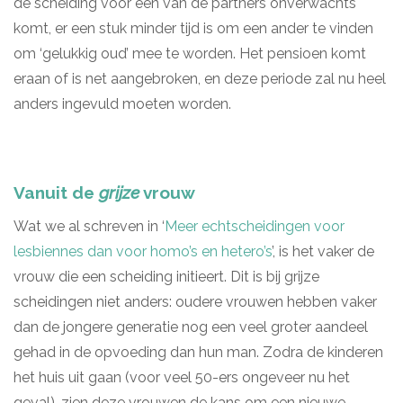
de scheiding voor een van de partners onverwachts
komt, er een stuk minder tijd is om een ander te vinden
om ‘gelukkig oud’ mee te worden. Het pensioen komt
eraan of is net aangebroken, en deze periode zal nu heel
anders ingevuld moeten worden.
Vanuit de
grijze
vrouw
Wat we al schreven in ‘
Meer echtscheidingen voor
lesbiennes dan voor homo’s en hetero’s
’, is het vaker de
vrouw die een scheiding initieert. Dit is bij grijze
scheidingen niet anders: oudere vrouwen hebben vaker
dan de jongere generatie nog een veel groter aandeel
gehad in de opvoeding dan hun man. Zodra de kinderen
het huis uit gaan (voor veel 50-ers ongeveer nu het
geval), zien deze vrouwen de kans om een nieuwe