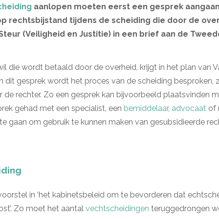
cheiding
aanlopen moeten eerst een gesprek aangaan m
p rechtsbijstand tijdens de scheiding die door de over
 Steur (Veiligheid en Justitie) in een brief aan de Twee
 die wordt betaald door de overheid, krijgt in het plan van V
n dit gesprek wordt het proces van de scheiding besproken, 
de rechter. Zo een gesprek kan bijvoorbeeld plaatsvinden m
prek gehad met een specialist, een
bemiddelaar
,
advocaat
of 
 te gaan om gebruik te kunnen maken van gesubsidieerde rech
iding
 voorstel in ‘het kabinetsbeleid om te bevorderen dat echtsc
st’. Zo moet het aantal
vechtscheidingen
teruggedrongen w