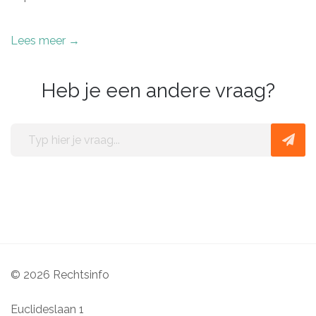
Lees meer →
Heb je een andere vraag?
Typ
hier
je
vraag
© 2026 Rechtsinfo
Euclideslaan 1