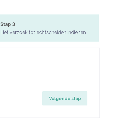
Stap 3
Het verzoek tot echtscheiden indienen
Volgende stap