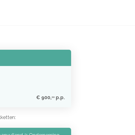
€ 900,
p.p.
00
ketten: