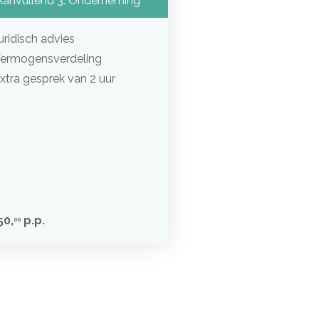
anvullend 3: Onderneming
uridisch advies
ermogensverdeling
xtra gesprek van 2 uur
50,
p.p.
00