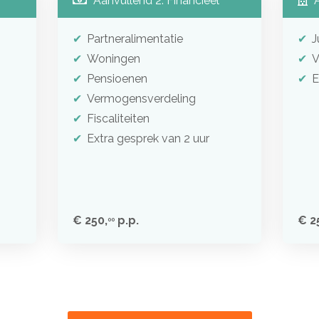
Aanvullend 2: Financieel
A
Partneralimentatie
J
Woningen
V
Pensioenen
E
Vermogensverdeling
Fiscaliteiten
Extra gesprek van 2 uur
€ 250,
p.p.
€ 2
00